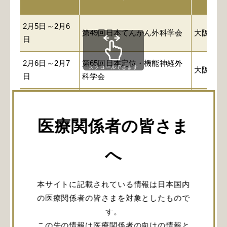
2月5日～2月6
第49回日本てんかん外科学会
大阪国際
日
2月6日～2月7
第65回日本定位・機能神経外
スクロールできます
大阪国際
日
科学会
2月12日～2月
第40回白馬脳神経外科セミナ
白馬東急
14日
ー
医療関係者の皆さま
2月12日～2月
第49回日本脳神経CI学会総会
グランド
へ
13日
2月14日～2月
第27回日本正常圧水頭症学会
天童温泉
本サイトに記載されている情報は日本国内
15日
の医療関係者の皆さまを対象としたもので
す。
2月20日～2月
ウインク
第49回日本脳神経外傷学会
21日
ター）
この先の情報は医療関係者の向けの情報と