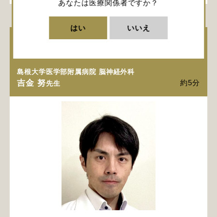
あなたは医療関係者ですか？
はい
いいえ
地方の一脳神経外科医による守破離（し
ゅはり）の実践と手術教育の工夫①
島根大学医学部附属病院 脳神経外科
吉金 努
約5分
先生