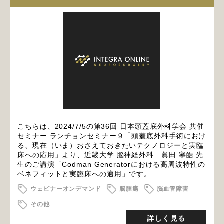
こちらは、2024/7/5の第36回 日本頭蓋底外科学会 共催
セミナー ランチョンセミナー９「頭蓋底外科手術におけ
る、現在（いま）おさえておきたいテクノロジーと実臨
床への応用」より、近畿大学 脳神経外科 眞田 寧皓 先
生のご講演「Codman Generatorにおける高周波特性の
ベネフィットと実臨床への適用」です。
ウェビナーオンデマンド
脳腫瘍
脳血管障害
その他
詳しく見る