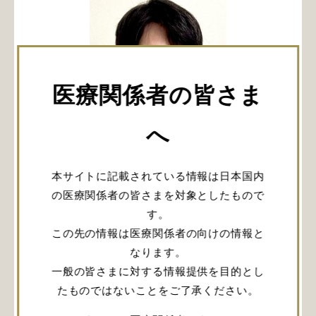
医療関係者の皆さま
へ
第2回目は、手術手技習得の「破（他の師や流派の教え
も取り入れ、既存の型を破る段階）」および「離（既存
本サイトに記載されている情報は日本国内
の型から離れて自在となる段階）」について解説いただ
の医療関係者の皆さまを対象としたもので
きました。審美面と安全面の両立を目指した手術手技を
す。
考案、発表された時代や、その後、患者さんに寄り添っ
た新たな手術法を確立された段階について解説いただい
この先の情報は医療関係者の向けの情報と
ています。
なります。
脳腫瘍
脳血管障害
MVD
その他
一般の皆さまに対する情報提供を目的とし
詳しく見る
たものではないことをご了承ください。