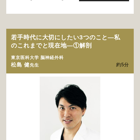
若手時代に大切にしたい3つのこと―私
のこれまでと現在地―①解剖
東京医科大学 脳神経外科
松島 健
約5分
先生