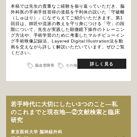
本稿では先生の貴重なご経験を振り返っていただき、脳
外科医の手術手技習得の道筋を千利休の説いた「守破離
（しゅはり）」になぞらえてご紹介いただきます。第1
回目は、師匠や流派の教えを守り身につける「守」の段
階について、先生が実践した顕微鏡下操作のトレーニン
グ方法や、手術学習のために考案したマルチビューイン
グ手術映像記録法、Layered Digital Illustration法を動
画を交えながら詳しく解説いただいています。ぜひご覧
ください。
詳しく見る
脳血管障害
その他
若手時代に大切にしたい3つのこと―私
のこれまでと現在地―②文献検索と臨床
研究
東京医科大学 脳神経外科