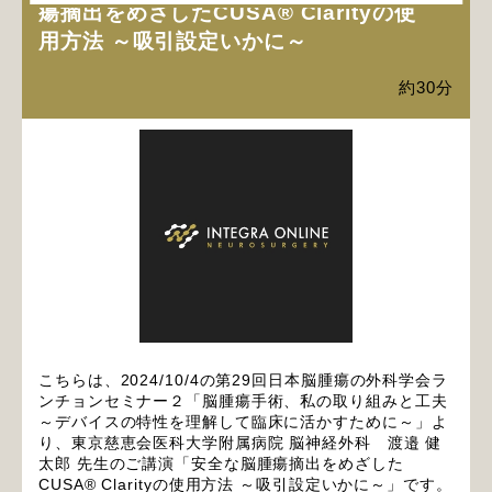
瘍摘出をめざしたCUSA® Clarityの使
用方法 ～吸引設定いかに～
約30分
こちらは、2024/10/4の第29回日本脳腫瘍の外科学会ラ
ンチョンセミナー２「脳腫瘍手術、私の取り組みと工夫
～デバイスの特性を理解して臨床に活かすために～」よ
り、東京慈恵会医科大学附属病院 脳神経外科 渡邉 健
太郎 先生のご講演「安全な脳腫瘍摘出をめざした
CUSA® Clarityの使用方法 ～吸引設定いかに～」です。