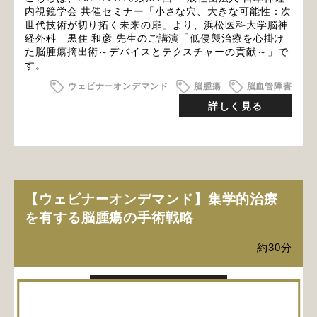
内視鏡学会 共催セミナー「小さな穴、大きな可能性：次
世代技術が切り拓く未来の扉」より、浜松医科大学脳神
経外科 黒住 和彦 先生のご講演「低侵襲治療を心掛け
た脳腫瘍摘出術～デバイスとテクスチャーの貢献～」で
す。
ウェビナーオンデマンド
脳腫瘍
脳血管障害
詳しく見る
【ウェビナーオンデマンド】集学的治療
を有する脳腫瘍の手術戦略
約30分