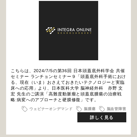
こちらは、2024/7/5の第36回 日本頭蓋底外科学会 共催
セミナー ランチョンセミナー９「頭蓋底外科手術におけ
る、現在（いま）おさえておきたいテクノロジーと実臨
床への応用」より、日本医科大学 脳神経外科 亦野 文
宏 先生のご講演「高難度動脈瘤と頭蓋底腫瘍の治療戦
略:病変へのアプローチと硬膜修復」です。
ウェビナーオンデマンド
脳腫瘍
脳血管障害
詳しく見る