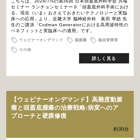
こちらは、2024/7/5の第36回 日本頭蓋底外科学会 共催
セミナー ランチョンセミナー９「頭蓋底外科手術におけ
る、現在（いま）おさえておきたいテクノロジーと実臨
床への応用」より、近畿大学 脳神経外科 眞田 寧皓 先
生のご講演「Codman Generatorにおける高周波特性の
ベネフィットと実臨床への適用」です。
ウェビナーオンデマンド
脳腫瘍
脳血管障害
その他
詳しく見る
【ウェビナーオンデマンド】高難度動脈
瘤と頭蓋底腫瘍の治療戦略:病変へのア
プローチと硬膜修復
約30分