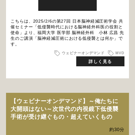
こちらは、2025/2/6の第27回 日本脳神経減圧術学会 共
催セミナー「低侵襲時代における脳神経外科医の役割と
使命」より、福岡大学 医学部 脳神経外科 小林 広昌 先
生のご講演「脳神経減圧術における低侵襲とは何か」で
す。
ウェビナーオンデマンド
MVD
詳しく見る
【ウェビナーオンデマンド】～俺たちに
大開頭はない～次世代の内視鏡下低侵襲
手術が受け継ぐもの・超えていくもの
約30分