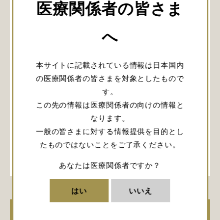
医療関係者の皆さま
へ
本サイトに記載されている情報は日本国内
の医療関係者の皆さまを対象としたもので
こちらは、2024/10/4の第29回日本脳腫瘍の外科学会ラ
す。
ンチョンセミナー２「脳腫瘍手術、私の取り組みと工夫
～デバイスの特性を理解して臨床に活かすために～」よ
この先の情報は医療関係者の向けの情報と
り、岡山大学病院 医学部 脳神経外科 田中 將太 先生の
なります。
ご講演「集学的治療を有する脳腫瘍の手術戦略」です。
一般の皆さまに対する情報提供を目的とし
ウェビナーオンデマンド
脳腫瘍
たものではないことをご了承ください。
詳しく見る
あなたは医療関係者ですか？
はい
いいえ
【ウェビナーオンデマンド】安全な脳腫