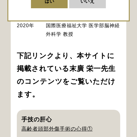
はい
いいえ
2016年
山口大学医学部附属病院 先進救
急医療センター 診療准教授
2020年
国際医療福祉大学 医学部脳神経
外科学 教授
下記リンクより、本サイトに
掲載されている末廣 栄一先生
のコンテンツをご覧いただけ
ます。
手技の肝心
高齢者頭部外傷手術の心得①