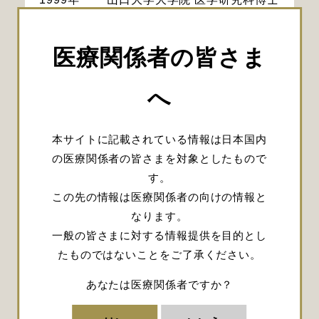
課程 修了
1999年
Department of Anatomy and
医療関係者の皆さま
Neurobiology,Medical College
of Virginia Commonwealth
へ
University, Research fellow
2001年
山口大学医学部附属病院 脳神経
本サイトに記載されている情報は日本国内
外科 医員
の医療関係者の皆さまを対象としたもので
2005年
岩国市医療センター医師会病院
す。
脳神経外科
この先の情報は医療関係者の向けの情報と
2006年
済生会山口総合病院 脳神経外科
なります。
2007年
山口大学医学部附属病院 脳神経
一般の皆さまに対する情報提供を目的とし
外科 医局長
たものではないことをご了承ください。
2010年
健和会大手町病院 脳神経外科
部長
あなたは医療関係者ですか？
2012年
山口大学医学部附属病院 脳神経
外科 病棟医長