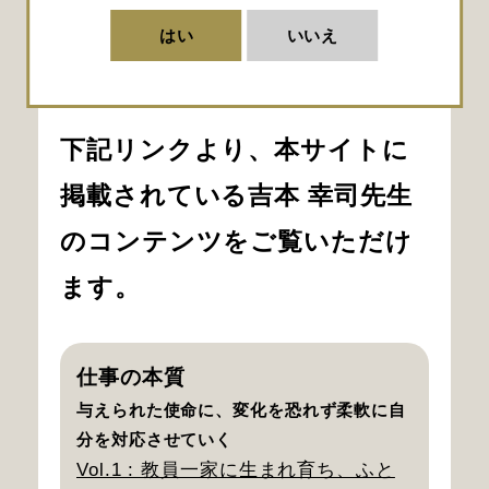
究科 脳神経外科 教授
はい
いいえ
2021年
九州大学大学院 医学研究院 脳
神経外科 教授
下記リンクより、本サイトに
掲載されている吉本 幸司先生
のコンテンツをご覧いただけ
ます。
仕事の本質
与えられた使命に、変化を恐れず柔軟に自
分を対応させていく
Vol.1 : 教員一家に生まれ育ち、ふと