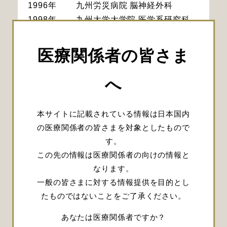
1996年
九州労災病院 脳神経外科
1998年
九州大学大学院 医学系研究科
機能制御医学専攻 入学
2002年
九州大学大学院 医学系研究科
医療関係者の皆さま
機能制御医学専攻 終了
2002年
九州大学病院 脳神経外科
へ
2004年
カリフォルニア大学 ロサンゼル
ス校 (UCLA) 博士研究員
本サイトに記載されている情報は日本国内
2006年
九州大学大学院 医学研究院 脳
の医療関係者の皆さまを対象としたもので
神経外科 助手
す。
2007年
九州大学大学院 医学研究院 脳
この先の情報は医療関係者の向けの情報と
神経外科 助教
なります。
2009年
九州大学病院 脳神経外科 講師
一般の皆さまに対する情報提供を目的とし
2017年
九州大学大学院 医学研究院 脳
たものではないことをご了承ください。
神経外科 准教授
あなたは医療関係者ですか？
2018年
鹿児島大学大学院 医歯学総合研