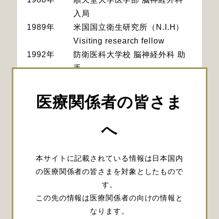
入局
1989年
米国国立衛生研究所（N.I.H）
Visiting research fellow
1992年
防衛医科大学校 脳神経外科 助
手
1998年
The Methodist Hospital,
Houston, USA, Clinical fellow
医療関係者の皆さま
1999年
Rothschild Foundation
Hospital, Paris, France
へ
Clinical fellow
2002年
防衛医科大学校 脳神経外科 講
本サイトに記載されている情報は日本国内
師
の医療関係者の皆さまを対象としたもので
2004年
埼玉医科大学 脳神経外科 助教
す。
授
この先の情報は医療関係者の向けの情報と
2007年
埼玉医科大学国際医療センター
なります。
脳神経外科准教授 脳血管内治療