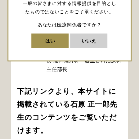
一般の皆さまに対する情報提供を目的とし
診療科長
たものではないことをご了承ください。
2009年
埼玉医科大学国際医療センター
あなたは医療関係者ですか？
脳神経外科 教授
2017年
埼玉石心会病院 病院長 脳神経
はい
いいえ
センター長
2023年
イムス富士見総合病院 特任副院
長 脳神経外科・脳血管内治療科
主任部長
下記リンクより、本サイトに
掲載されている石原 正一郎先
生のコンテンツをご覧いただ
けます。