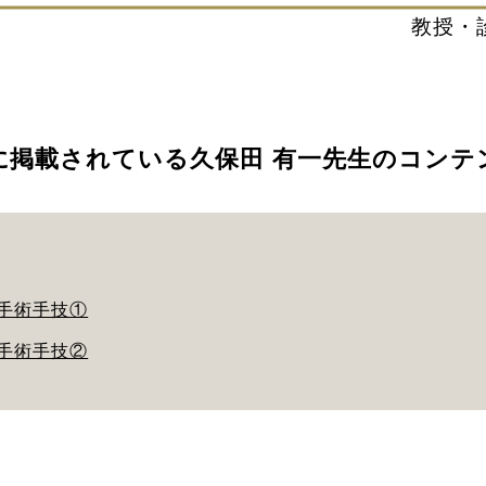
教授・
に掲載されている久保田 有一先生のコンテ
手術手技①
手術手技②