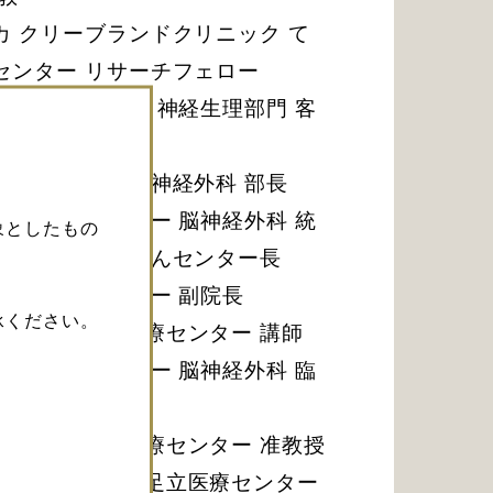
カ クリーブランドクリニック て
センター リサーチフェロー
ス ティモン病院 神経生理部門 客
員
中央総合病院 脳神経外科 部長
あさか医療センター 脳神経外科 統
象としたもの
 脳卒中・てんかんセンター長
あさか医療センター 副院長
承ください。
子医科大学東医療センター 講師
あさか医療センター 脳神経外科 臨
子医科大学東医療センター 准教授
子医科大学附属足立医療センター