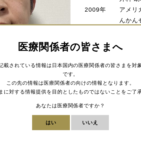
2009年
アメリ
んかん
2010年
フラン
員研究
医療関係者の皆さまへ
2011年
朝霞台
2018年
TMG
記載されている情報は日本国内の医療関係者の皆さまを対
括部長
です。
この先の情報は医療関係者の向けの情報となります。
2019年
TMG
まに対する情報提供を目的としたものではないことをご了
2019年
東京女
あなたは医療関係者ですか？
TMG
床顧問
はい
いいえ
2020年
東京女
2022年
東京女