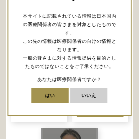
本サイトに記載されている情報は日本国内
の医療関係者の皆さまを対象としたもので
す。
この先の情報は医療関係者の向けの情報と
なります。
国際水頭症学会開
老化は足から
一般の皆さまに対する情報提供を目的とし
催のご報告
-歩行障害の専門外
たものではないことをご了承ください。
来の立ち上げと診
名古屋市立大学 脳神経
療連携体制の構築-
外科
あなたは医療関係者ですか？
脳神経センター大田記念
山田 茂樹
先生
病院 脳神経外科
はい
いいえ
佐藤 倫由
先生
詳しく見る
詳しく見る