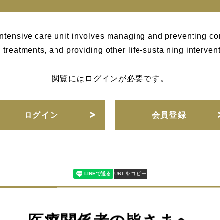
 intensive care unit involves managing and preventing co
treatments, and providing other life-sustaining intervent
閲覧にはログインが必要です。
ログイン
会員登録
URLをコピー