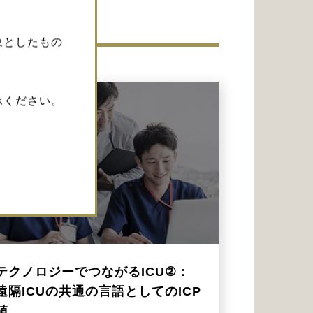
象としたもの
承ください。
テクノロジーでつながるICU②：
遠隔ICUの共通の言語としてのICP
値