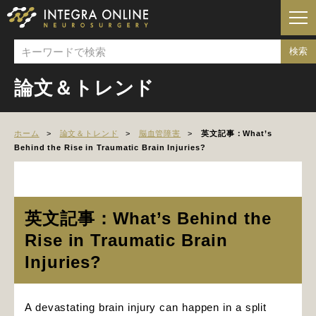
論文＆トレンド
ホーム
論文＆トレンド
脳血管障害
英文記事：What’s
Behind the Rise in Traumatic Brain Injuries?
英文記事：What’s Behind the
Rise in Traumatic Brain
Injuries?
A devastating brain injury can happen in a split