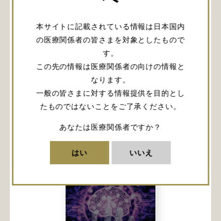
本サイトに記載されている情報は日本国内
の医療関係者の皆さまを対象としたもので
す。
この先の情報は医療関係者の向けの情報と
英文記事：Is the
英文記事：
なります。
Modified Fisher
Intracranial
一般の皆さまに対する情報提供を目的とし
Scale
Hemorrhage:
Insufficient or Is
Types, Causes,
たものではないことをご了承ください。
Better Training
and Outcomes
Needed?
あなたは医療関係者ですか？
詳しく見る
詳しく見る
はい
いいえ