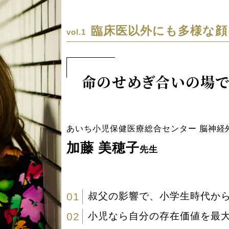
臨床医以外にも多様な顔
vol.1
命のせめぎ合いの場で
あいち小児保健医療総合センター 脳神経
加藤 美穂子
先生
01
叔父の影響で、小学生時代か
02
小児なら自分の存在価値を最