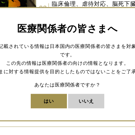
臨床倫理、虐待対応、脳死下
03
たる業務
医療関係者の皆さまへ
記載されている情報は日本国内の医療関係者の皆さまを対
です。
この先の情報は医療関係者の向けの情報となります。
まに対する情報提供を目的としたものではないことをご了
ー 脳神経外科部長の加藤美穂子先生は、小児脳神経
あなたは医療関係者ですか？
ゃいます。Vol.01では、医師を志した原点から、
現在までのキャリアを歩んでこられたのかを伺いまし
はい
いいえ
、チームを率いる上で大切にしているマインドについ