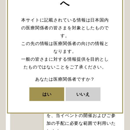
へ
東武トップツアーズIntegra
Japanデスク担当よりご連絡いた
します。
本サイトに記載されている情報は日本国内
交通・宿泊
（自家用車でお越しになる場合に
の医療関係者の皆さまを対象としたもので
つきましては、個別に担当者より
す。
ご案内いたします。）
この先の情報は医療関係者の向けの情報と
なります。
参加者は、主催者ならびに講師か
一般の皆さまに対する情報提供を目的とし
ら開示・提供された情報を秘密と
たものではないことをご了承ください。
遵守事項
して保持するものとします。ま
た、本プログラム受講以外の目的
あなたは医療関係者ですか？
には使用しないものとします。
はい
いいえ
Integra Japan株式会社は、ご提
供いただいた先生方の個人情報
を、当イベントの開催およびご参
加の手配に必要な範囲で利用いた