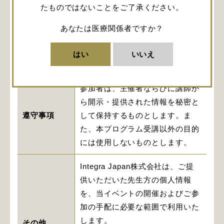
たものではないことをご了承ください。
Japanデスク担当よりご連絡いた
します。
あなたは医療関係者ですか？
交通・宿泊
（自家用車でお越しになる場合に
つきましては、個別に担当者より
はい
いいえ
ご案内いたします。）
参加者は、主催者ならびに講師か
ら開示・提供された情報を秘密と
遵守事項
して保持するものとします。ま
た、本プログラム受講以外の目的
には使用しないものとします。
Integra Japan株式会社は、ご提
供いただいた先生方の個人情報
を、当イベントの開催およびご参
加の手配に必要な範囲で利用いた
します。
その他