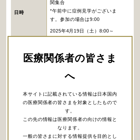
関集合
*午前中に症例見学がございま
日時
す。参加の場合は9:00
2025年4月19日（土）8:00～
15:30 終了予定
1日目：水戸ブレインハートセン
医療関係者の皆さま
ター（茨城県水戸市青柳町4028
MAP
）
へ
場所
2日目：ホテル テラス ザ ガーデ
ン水戸（茨城県水戸市宮町1丁目
本サイトに記載されている情報は日本国内
7-20
MAP
）
の医療関係者の皆さまを対象としたもので
す。
対象とする
医師
この先の情報は医療関係者の向けの情報と
医療従事者
なります。
一般の皆さまに対する情報提供を目的とし
東武トップツアーズIntegra