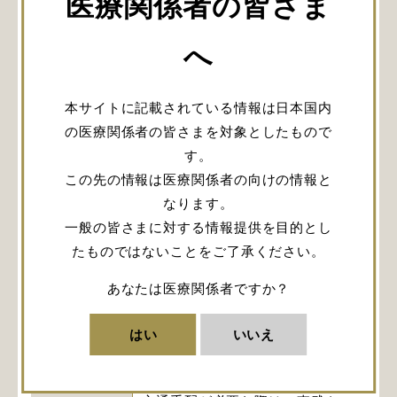
医療関係者の皆さま
対象とする
医師
医療従事者
へ
参加者は、過去に実質的に同
一内容のプログラムへ参加して
本サイトに記載されている情報は日本国内
いない
の医療関係者の皆さまを対象としたもので
参加者は、本業務を行うにあ
す。
たり主催者ならびに講師から開
この先の情報は医療関係者の向けの情報と
示・提供された情報を秘密とし
なります。
遵守事項
て保持するものとします。ま
一般の皆さまに対する情報提供を目的とし
た、本業務の遂行以外の目的に
たものではないことをご了承ください。
は使用しないものとします。
トレーニングの対象機器およ
あなたは医療関係者ですか？
びトレーニング遂行のために主
はい
いいえ
催者が用意した機器以外の持ち
込み・使用は禁止致します。