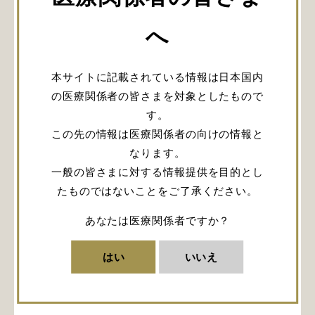
Course ＠Osaka Metropolitan Universityにお申込み
いただきありがとうございます。
へ
ご入力いただいたメールアドレス宛に受付メールを
本サイトに記載されている情報は日本国内
お送りいたしました。
の医療関係者の皆さまを対象としたもので
メールを受信されていない場合は、弊社担当営業ま
す。
でご連絡ください。
この先の情報は医療関係者の向けの情報と
交通手配が必要な場合は、5営業日以内に東武トップ
なります。
ツアーズIntegra Japanデスク担当よりメールにてご
一般の皆さまに対する情報提供を目的とし
連絡いたします
たものではないことをご了承ください。
あなたは医療関係者ですか？
予定を登録（Googleカレンダー）
はい
いいえ
予定を登録（Outlook）