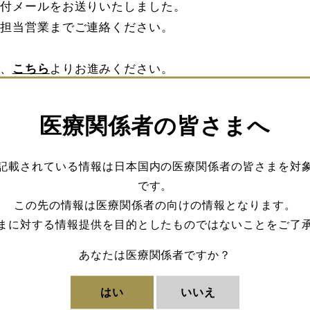
付メールをお送りいたしました。
担当営業までご連絡ください。
、
こちら
よりお進みください。
医療関係者の皆さまへ
登録（Googleカレンダ
予定を登録（Outlo
記載されている情報は日本国内の医療関係者の皆さまを対
ー）
です。
この先の情報は医療関係者の向けの情報となります。
まに対する情報提供を目的としたものではないことをご了
あなたは医療関係者ですか？
はい
いいえ
よる守破離（しゅはり）の実践と手