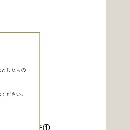
ok）
象としたもの
承ください。
術教育の工夫①