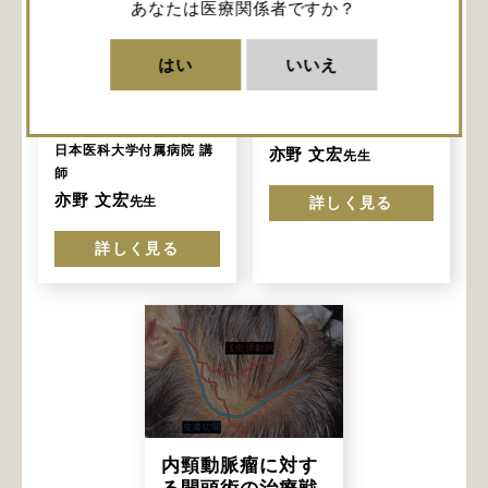
内頸動脈瘤に対す
内頸動脈瘤に対す
あなたは医療関係者ですか？
る開頭術の治療戦
る開頭術の治療戦
略 ③血行再建が必
略 ②動脈瘤の
はい
いいえ
要な症例に対する
neckの確保
EC-RA-M2バイパ
日本医科大学付属病院 講
ス
師
日本医科大学付属病院 講
亦野 文宏
先生
師
亦野 文宏
先生
詳しく見る
詳しく見る
内頸動脈瘤に対す
る開頭術の治療戦