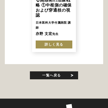
略 ①中枢側の確保
および穿通枝の視
認
日本医科大学付属病院 講
師
亦野 文宏
先生
詳しく見る
一覧へ戻る