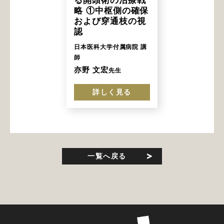
略 ①中枢側の確保
および穿通枝の視
認
日本医科大学付属病院 講
師
亦野 文宏
先生
詳しく見る
一覧へ戻る