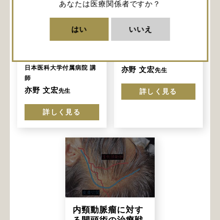
内頸動脈瘤に対す
内頸動脈瘤に対す
あなたは医療関係者ですか？
る開頭術の治療戦
る開頭術の治療戦
略 ③血行再建が必
略 ②動脈瘤の
はい
いいえ
要な症例に対する
neckの確保
EC-RA-M2バイパ
日本医科大学付属病院 講
ス
師
日本医科大学付属病院 講
亦野 文宏
先生
師
亦野 文宏
先生
詳しく見る
詳しく見る
内頸動脈瘤に対す
る開頭術の治療戦