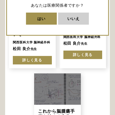
あなたは医療関係者ですか？
これから脳腫瘍手
これから脳腫瘍手
術を始める先生に
術を始める先生に
向けて伝えたいこ
向けて伝えたいこ
はい
いいえ
と③ 〜術中神経
と② 〜覚醒下手
モニタリングにつ
術の実際〜
いて〜
関西医科大学 脳神経外科
関西医科大学 脳神経外科
松田 良介
先生
松田 良介
先生
詳しく見る
詳しく見る
これから脳腫瘍手