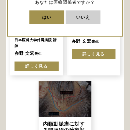
内頸動脈瘤に対す
内頸動脈瘤に対す
あなたは医療関係者ですか？
る開頭術の治療戦
る開頭術の治療戦
略 ③血行再建が必
略 ②動脈瘤の
はい
いいえ
要な症例に対する
neckの確保
EC-RA-M2バイパ
日本医科大学付属病院 講
ス
師
日本医科大学付属病院 講
亦野 文宏
先生
師
亦野 文宏
先生
詳しく見る
詳しく見る
内頸動脈瘤に対す
る開頭術の治療戦