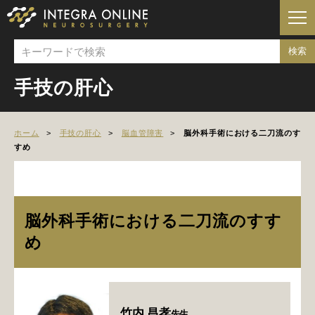
手技の肝心
ホーム
手技の肝心
脳血管障害
脳外科手術における二刀流のす
すめ
脳外科手術における二刀流のすす
め
竹内 昌孝
先生