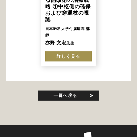
略 ①中枢側の確保
および穿通枝の視
認
日本医科大学付属病院 講
師
亦野 文宏
先生
詳しく見る
一覧へ戻る