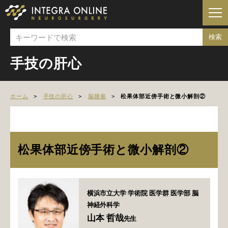
手技の肝心
ホーム
手技の肝心
脳腫瘍
松果体部近傍手術と微小解剖②
松果体部近傍手術と微小解剖②
横浜市立大学 学術院 医学群 医学部 脳
神経外科学
山本 哲哉
先生