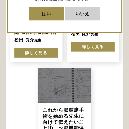
向けて伝えたいこ
向けて伝えたいこ
と③ 〜術中神経
と② 〜覚醒下手
はい
いいえ
モニタリングにつ
術の実際〜
いて〜
関西医科大学 脳神経外科
関西医科大学 脳神経外科
松田 良介
先生
松田 良介
先生
詳しく見る
詳しく見る
これから脳腫瘍手
術を始める先生に
向けて伝えたいこ
と① 〜脳機能温