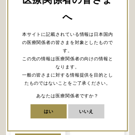
関連記事
へ
本サイトに記載されている情報は日本国内
の医療関係者の皆さまを対象としたもので
す。
この先の情報は医療関係者の向けの情報と
なります。
【ウェビナーオン
一般の皆さまに対する情報提供を目的とし
デマンド】
たものではないことをご了承ください。
DuraGen®による
経鼻的硬膜再生-再
あなたは医療関係者ですか？
生過程の所見と、
【ウェビナーオン
使用方法について-
デマンド】頭部外
はい
いいえ
減圧術における
詳しく見る
DuraGenの使用法
と利点