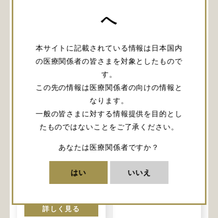
関連記事
へ
本サイトに記載されている情報は日本国内
の医療関係者の皆さまを対象としたもので
す。
この先の情報は医療関係者の向けの情報と
なります。
【ウェビナーオン
一般の皆さまに対する情報提供を目的とし
デマンド】
DuraGen®による
たものではないことをご了承ください。
経鼻的硬膜再生-再
生過程の所見と、
【ウェビナーオン
あなたは医療関係者ですか？
使用方法について-
デマンド】頭部外
減圧術における
はい
いいえ
詳しく見る
DuraGenの使用法
と利点
詳しく見る