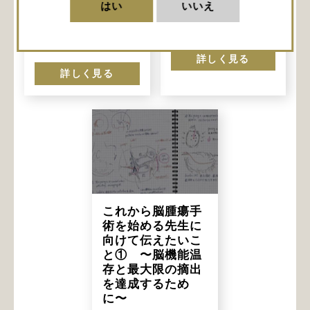
いて〜
はい
いいえ
関西医科大学 脳神経外科
関西医科大学 脳神経外科
松田 良介
先生
松田 良介
先生
詳しく見る
詳しく見る
これから脳腫瘍手
術を始める先生に
向けて伝えたいこ
と① 〜脳機能温
存と最大限の摘出
を達成するため
に〜