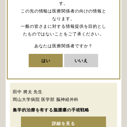
す。
演者
この先の情報は医療関係者の向けの情報と
なります。
渡邉 健太郎 先生
一般の皆さまに対する情報提供を目的とし
東京慈恵会医科大学附属病院 脳神経外科
たものではないことをご了承ください。
安全な脳腫瘍摘出をめざしたCUSA® Clarityの使
あなたは医療関係者ですか？
用方法 ～吸引設定いかに～
はい
いいえ
詳細を見る
田中 將太 先生
岡山大学病院 医学部 脳神経外科
集学的治療を有する脳腫瘍の手術戦略
詳細を見る