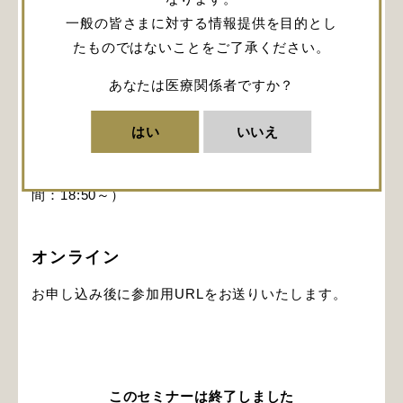
*このセミナーの参加申込は、INTEGRA ONLINEか
一般の皆さまに対する情報提供を目的とし
らご登録ください。ご登録に当たり、INTEGRA
たものではないことをご了承ください。
ONLINEの会員登録（2分程度）が必要となります。
あなたは医療関係者ですか？
はい
いいえ
開催日時
2025年2月14日 (金) 19:00～20:30予定 （開場時
間：18:50～）
オンライン
お申し込み後に参加用URLをお送りいたします。
このセミナーは終了しました