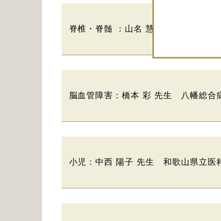
脊椎・脊髄 ：山名 慧 先生 東京慈
脳血管障害：橋本 彩 先生 八幡総合
小児：中西 陽子 先生 和歌山県立医