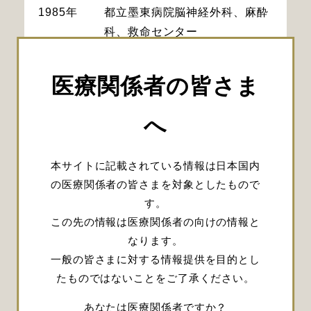
1985年
都立墨東病院脳神経外科、麻酔
科、救命センター
1987年
総合会津中央病院脳神経外科
1989年
日本赤十字社医療センター脳神
医療関係者の皆さま
経外科
1990年
公立昭和病院脳神経外科
へ
1993年
公立昭和病院脳神経外科 医長
1995年
東京都立府中病院脳神経外科 医
本サイトに記載されている情報は日本国内
長
の医療関係者の皆さまを対象としたもので
2001年
東京都立府中病院脳神経外科 指
す。
定医長
この先の情報は医療関係者の向けの情報と
2004年
東京都立府中病院脳神経外科 部
なります。
長
一般の皆さまに対する情報提供を目的とし
2005年
東京都立多摩総合医療センター
たものではないことをご了承ください。
脳神経外科 部長
2012年
昭和大学医学部脳神経外科 主任
あなたは医療関係者ですか？