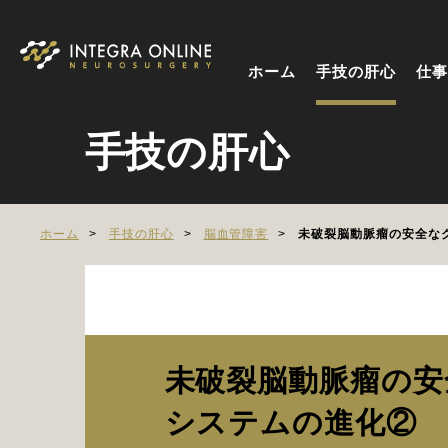
ホーム
手技の肝心
仕事
手技の肝心
ホーム
手技の肝心
脳血管障害
未破裂脳動脈瘤の安全なク
未破裂脳動脈瘤の安
システムの進化②