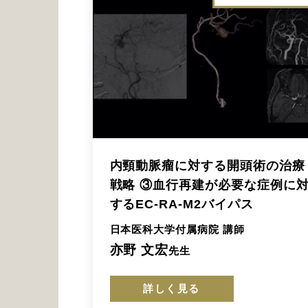
内頸動脈瘤に対する開頭術の治療
戦略 ③血行再建が必要な症例に
するEC-RA-M2バイパス
日本医科大学付属病院 講師
亦野 文宏
先生
詳しく見る