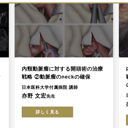
内頸動脈瘤に対する開頭術の治療
対
戦略 ②動脈瘤のneckの確保
日本医科大学付属病院 講師
亦野 文宏
先生
詳しく見る