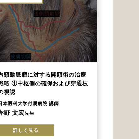
内頸動脈瘤に対する開頭術の治療
戦略 ①中枢側の確保および穿通枝
の視認
日本医科大学付属病院 講師
亦野 文宏
先生
詳しく見る