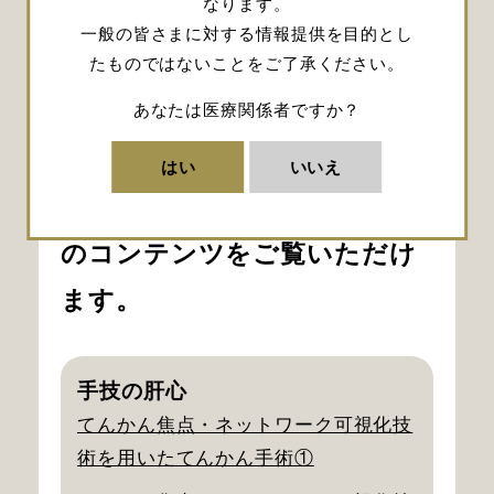
なります。
（兼担）
一般の皆さまに対する情報提供を目的とし
*昭和大学は2025年4月に昭和医
たものではないことをご了承ください。
科大学に校名を変更。
あなたは医療関係者ですか？
下記リンクより、本サイトに
はい
いいえ
掲載されている佐藤 洋輔先生
のコンテンツをご覧いただけ
ます。
手技の肝心
てんかん焦点・ネットワーク可視化技
術を用いたてんかん手術①