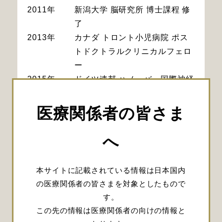
2011年
新潟大学 脳研究所 博士課程 修
了
2013年
カナダ トロント小児病院 ポス
トドクトラルクリニカルフェロ
ー
2015年
ドイツ連邦 ハノーバー国際神経
研究所 脳神経外科 ポストドク
トラルクリニカルフェロー
医療関係者の皆さま
2017年
昭和医科大学 脳神経外科 助教
2021年
昭和医科大学 脳神経外科 講師
へ
2022年
カザフスタンNational
Scientific Medical Center 脳神
本サイトに記載されている情報は日本国内
経外科 名誉教授
の医療関係者の皆さまを対象としたもので
2023年
昭和医科大学 脳機能解析・デジ
す。
タル医学研究所 所長
この先の情報は医療関係者の向けの情報と
2024年
昭和医科大学 脳神経外科 教授