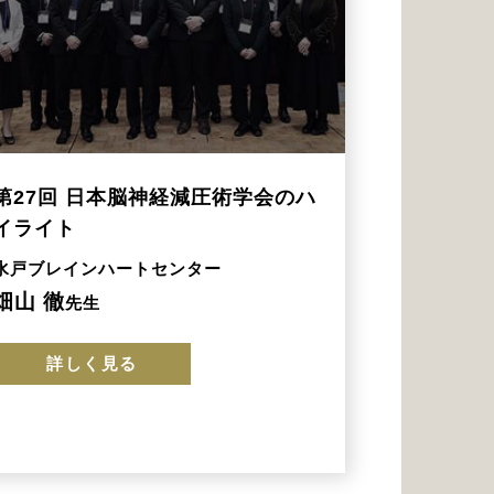
第27回 日本脳神経減圧術学会のハ
イライト
水戸ブレインハートセンター
畑山 徹
先生
詳しく見る