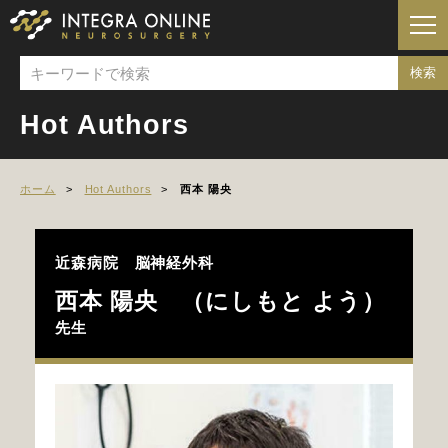
Hot Authors
ホーム
Hot Authors
西本 陽央
近森病院 脳神経外科
西本 陽央 （にしもと よう）
先生