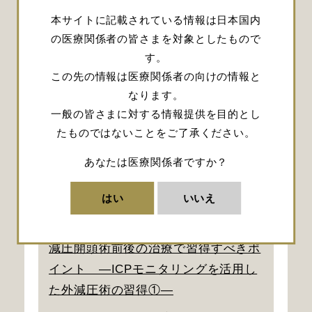
外科
本サイトに記載されている情報は日本国内
2014年
近森病院 脳神経外科 科長
の医療関係者の皆さまを対象としたもので
す。
この先の情報は医療関係者の向けの情報と
下記リンクより、本サイトに
なります。
掲載されている西本 陽央先生
一般の皆さまに対する情報提供を目的とし
たものではないことをご了承ください。
のコンテンツをご覧いただけ
あなたは医療関係者ですか？
ます。
はい
いいえ
手技の肝心
減圧開頭術前後の治療で習得すべきポ
イント ―ICPモニタリングを活用し
た外減圧術の習得①―