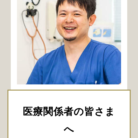
略歴
医療関係者の皆さま
2005年
近森病院
2009年
東京慈恵会医科大学（国内留学)
へ
2010年
近森病院
2013年
老年病研究所附属病院 脳神経