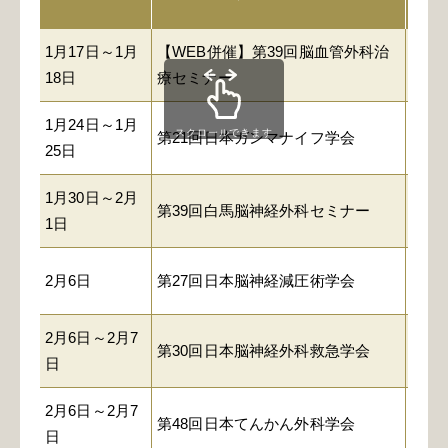
1月17日～1月
【WEB併催】第39回脳血管外科治
国立
18日
療セミナー
1月24日～1月
スクロールできます
第21回日本ガンマナイフ学会
オー
25日
1月30日～2月
メル
第39回白馬脳神経外科セミナー
1日
パ
2月6日
第27回日本脳神経減圧術学会
浅草
2月6日～2月7
御茶
第30回日本脳神経外科救急学会
日
セン
2月6日～2月7
第48回日本てんかん外科学会
浅草
日