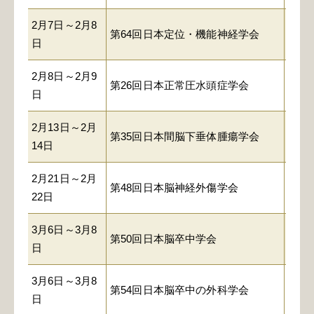
2月7日～2月8
第64回日本定位・機能神経学会
浅草
日
2月8日～2月9
御茶
第26回日本正常圧水頭症学会
日
セン
2月13日～2月
第35回日本間脳下垂体腫瘍学会
ワー
14日
2月21日～2月
第48回日本脳神経外傷学会
都市
22日
3月6日～3月8
第50回日本脳卒中学会
大阪
日
3月6日～3月8
第54回日本脳卒中の外科学会
大阪
日