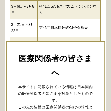
3月6日～3月8
第41回SAH/スパズム・シンポジウ
大阪
日
ム
3月21日～3月
第48回日本脳神経CI学会総会
紀尾
22日
4月11日～4月
第38回日本老年脳神経外科学会
小田
12日
医療関係者の皆さま
4月18日～4月
第34回脳神経外科手術と機器学会
大阪
19日
（CNTT)
へ
4月19日
第18回日本整容脳神経外科学会
大阪
本サイトに記載されている情報は日本国内
5月15日～5月
第45回日本脳神経外科コングレス
の医療関係者の皆さまを対象としたもので
パシ
18日
総会
す。
この先の情報は医療関係者の向けの情報と
第39回日本ニューロモデュレーシ