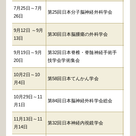
7月25日～7月
第25回日本分子脳神経外科学会
グラ
26日
9月12日 ～9月
第30回日本脳腫瘍の外科学会
京王
13日
9月19日～9月
第32回日本脊椎・脊髄神経手術手
ウイ
20日
技学会学術集会
10月2日～10
第58回日本てんかん学会
ライ
月4日
10月29日～11
パシ
第84回日本脳神経外科学会総会
月1日
議セ
11月13日～11
第32回日本神経内視鏡学会
ソニ
月14日