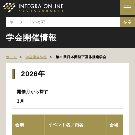
学会開催情報
ホーム
学会開催情報
第36回日本間脳下垂体腫瘍学会
2026年
開催月から探す
3月
会期
イベント名／内容
会場