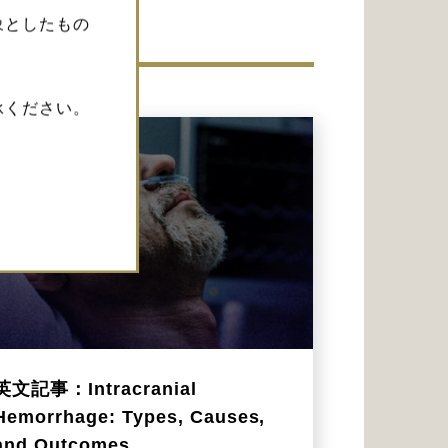
象としたもの
承ください。
英文記事：Intracranial
Hemorrhage: Types, Causes,
and Outcomes