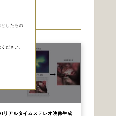
象としたもの
承ください。
AIリアルタイムステレオ映像生成