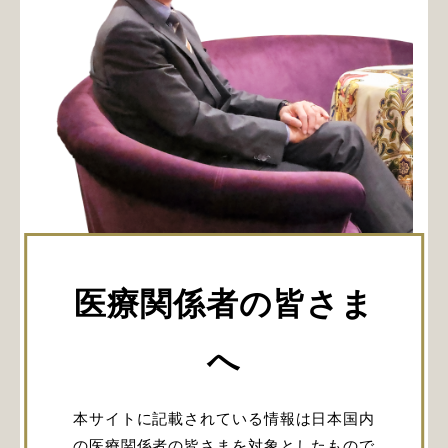
医療関係者の皆さま
ジャネッタ手術の執刀数は国内トップクラス
で、その改善率95％という実績をもつ畑山 徹先
へ
生。弘前大学医学部附属病院など青森県内で脳
外科医として勤務されたのち、2014年、50歳で
水戸ブレインハートセンター院長の職に就きま
本サイトに記載されている情報は日本国内
した。vol.02で語っていただくのは、その決断
の医療関係者の皆さまを対象としたもので