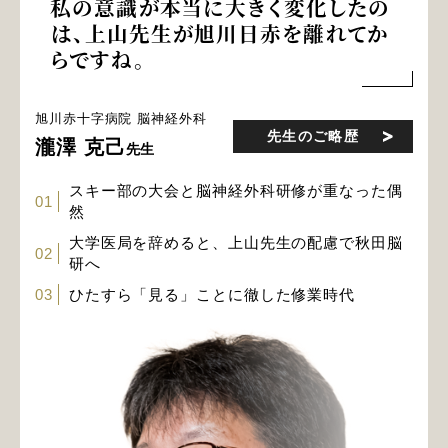
私の意識が本当に大きく変化したの
は、上山先生が旭川日赤を離れてか
らですね。
旭川赤十字病院
脳神経外科
先生のご略歴
瀧澤 克己
先生
スキー部の大会と脳神経外科研修が重なった偶
01
然
大学医局を辞めると、上山先生の配慮で秋田脳
02
研へ
03
ひたすら「見る」ことに徹した修業時代