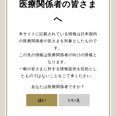
医療関係者の皆さま
Vol.1では脳神経外科に進まれた経緯や、長く師
事された「神の手」上山博康先生の下での修業
へ
時代などを語っていただきました。
本サイトに記載されている情報は日本国内
閲覧にはログインが必要です。
の医療関係者の皆さまを対象としたもので
す。
この先の情報は医療関係者の向けの情報と
ログイン
なります。
一般の皆さまに対する情報提供を目的とし
会員登録
たものではないことをご了承ください。
あなたは医療関係者ですか？
突然のメールでの誘いによって
開かれた途上国医療支援への目
はい
いいえ
線
URLをコピー