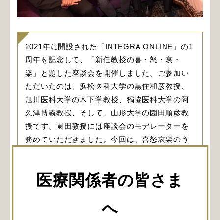
2021年に開設された「INTEGRA ONLINE」の1
周年を記念して、「新任教授の喜・怒・哀・
楽」と題した座談会を開催しました。ご参加い
ただいたのは、浜松医科大学の黒住和彦教授、
旭川医科大学の木下学教授、獨協医科大学の阿
久津博義教授、そして、山形大学の園田順彦教
授です。園田教授には座談会のモデレーターを
務めていただきました。今回は、喜怒哀楽のう
ちの「喜び編」。教授になられて、どのような
喜びを感じられたのか、大いに語っていただき
医療関係者の皆さま
ました。
へ
閲覧にはログインが必要です。