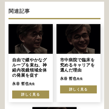
関連記事
自由で緩やかなグ
市中病院で臨床を
ループを束ね、神
究めるキャリアを
経内視鏡領域全体
選んだ理由
の発展を促す
永谷 哲也
先生
永谷 哲也
先生
詳しく見る
詳しく見る