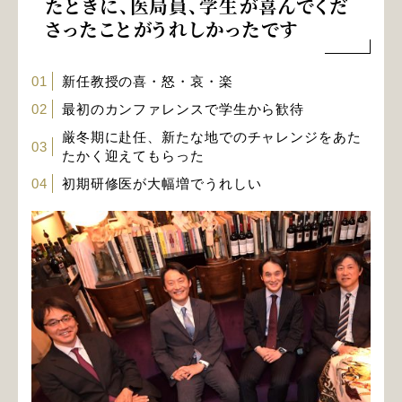
たときに、医局員、学生が喜んでくだ
さったことがうれしかったです
01
新任教授の喜・怒・哀・楽
02
最初のカンファレンスで学生から歓待
厳冬期に赴任、新たな地でのチャレンジをあた
03
たかく迎えてもらった
04
初期研修医が大幅増でうれしい