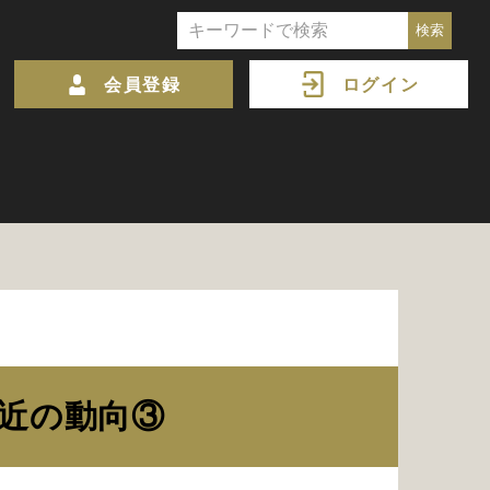
会員登録
ログイン
近の動向③