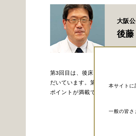
大阪公
後藤
第3回目は、後床突起削除を併用
だいています。第1回目から通し
本サイトに
ポイントが満載です。
一般の皆さ