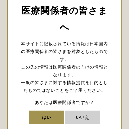
1999年
大阪市立大学医学部附属病院 脳
医療関係者の皆さま
神経外科 助手
2005年
大阪市立大学医学部附属病院 脳
へ
神経外科 講師
2006年
日本脊髄外科学会専門医 取得
本サイトに記載されている情報は日本国内
2008年
The Centre for Minimally
の医療関係者の皆さまを対象としたもので
Invasive Surgery in the Prince
す。
of Wales Private Hospital (
この先の情報は医療関係者の向けの情報と
Sydney in Australia ) 留学
なります。
2019年
大阪市立大学医学部附属病院 脳
一般の皆さまに対する情報提供を目的とし
神経外科 准教授
たものではないことをご了承ください。
2020年
大阪公立大学 大学院医学研究科
（元：大阪市立大学医学部附属
あなたは医療関係者ですか？
病院） 脳神経外科学 教授
はい
いいえ