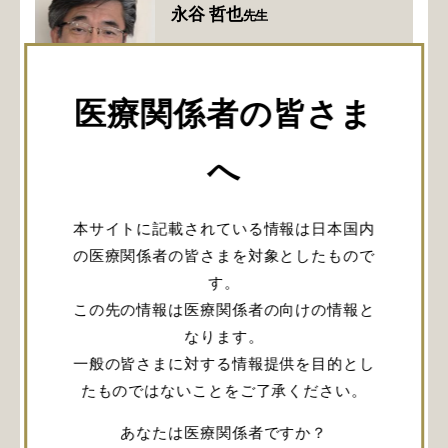
永谷 哲也
先生
先生のご略歴
医療関係者の皆さま
へ
第2回目は、Rotating-dissection techniqueについ
て、内視鏡と手術器具の干渉を防いでいく方法に触
本サイトに記載されている情報は日本国内
れていただきました。内視鏡のメリットを最大限に
の医療関係者の皆さまを対象としたもので
生かすための手術器具の工夫なども参考になりま
す。
す。また、アプローチ面からの工夫とポイントをご
この先の情報は医療関係者の向けの情報と
解説いただいています。
なります。
一般の皆さまに対する情報提供を目的とし
閲覧にはログインが必要です。
たものではないことをご了承ください。
あなたは医療関係者ですか？
ログイン