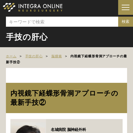
手技の肝心
ホーム
手技の肝心
脳腫瘍
内視鏡下経蝶形骨洞アプローチの最
新手技②
内視鏡下経蝶形骨洞アプローチの
最新手技②
名城病院 脳神経外科