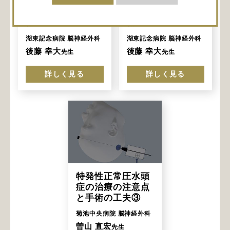
側腹部アプローチ
側腹部アプローチ
によるLPシャント
によるLPシャント
術②
術①
湖東記念病院 脳神経外科
湖東記念病院 脳神経外科
後藤 幸大
後藤 幸大
先生
先生
詳しく見る
詳しく見る
特発性正常圧水頭
症の治療の注意点
と手術の工夫③
菊池中央病院 脳神経外科
曽山 直宏
先生