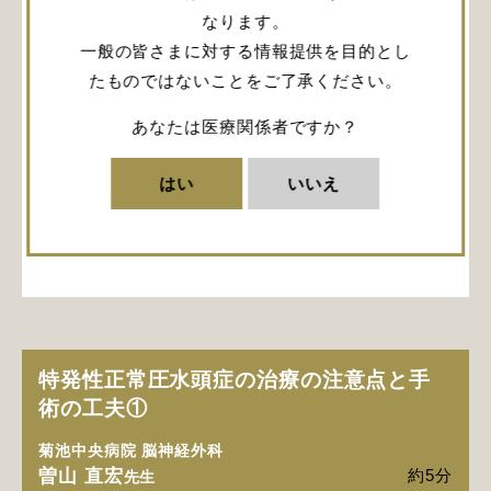
なります。
一般の皆さまに対する情報提供を目的とし
たものではないことをご了承ください。
第2回目は、症例に応じて、LPシャントに加えVAシャン
トを積極的に採用している点に触れていただきました。
あなたは医療関係者ですか？
独自に考案された穿刺装置についても解説いただいてい
ます。体位および頸部穿刺部の同定、脳室穿刺、内径静
脈穿刺などのポイントや注意点、併せてVAシャントのリ
はい
いいえ
スクについても説明いただきました。
詳しく見る
水頭症
特発性正常圧水頭症の治療の注意点と手
術の工夫①
菊池中央病院 脳神経外科
曽山 直宏
約5分
先生