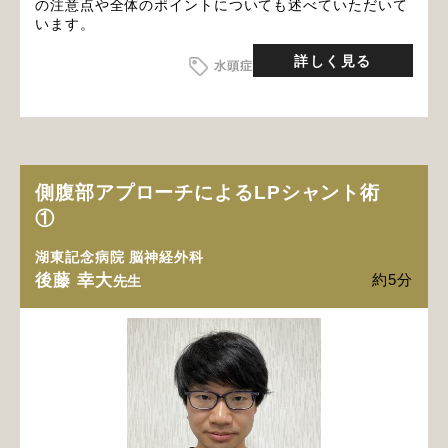
の注意点や全体のポイントについても述べていただいて
います。
詳しく見る
水頭症
側腹部アプローチによるLPシャント術
①
湖東記念病院 脳神経外科
後藤 幸大
約5分
先生