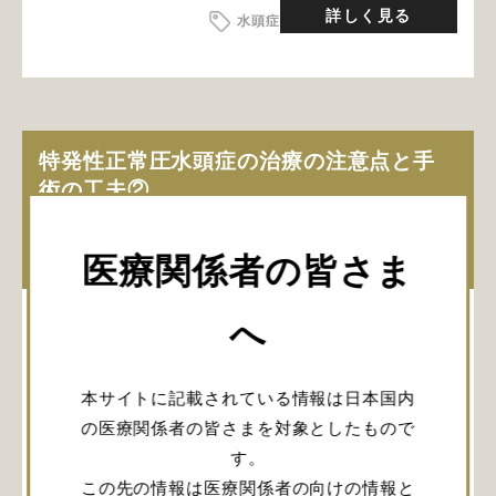
詳しく見る
水頭症
特発性正常圧水頭症の治療の注意点と手
術の工夫②
菊池中央病院 脳神経外科
曽山 直宏
約5分
先生
医療関係者の皆さま
へ
本サイトに記載されている情報は日本国内
の医療関係者の皆さまを対象としたもので
す。
この先の情報は医療関係者の向けの情報と