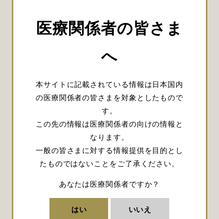
1995年
埼玉医科大学総合医療センター
脳神経外科
医療関係者の皆さま
1995年
亀田総合病院 脳神経外科
1997年
関東労災病院 脳神経外科
へ
2000年
東京大学 脳神経外科
2001年
獨協医科大学 脳神経外科
2003年
厚地脳神経外科病院 脳神経外科
本サイトに記載されている情報は日本国内
2017年
東京慈恵会医科大学 葛飾医療セ
の医療関係者の皆さまを対象としたもので
ンター 脳神経外科
す。
2022年
あつち葛飾クリニック 脳神経外
この先の情報は医療関係者の向けの情報と
科
なります。
一般の皆さまに対する情報提供を目的とし
たものではないことをご了承ください。
下記リンクより、本サイトに
あなたは医療関係者ですか？
掲載されている厚地 正道先生
はい
いいえ
のコンテンツをご覧いただけ