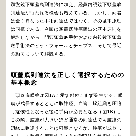
顕微鏡下頭蓋底到達法に加え、経鼻内視鏡下頭蓋底
到達法が行われる機会も増えている。しかし、両者
は全く異なった手術到達法ではなく、その基本原理
は同様である。今回は頭蓋底腫瘍摘出の基本原則を
解説しながら、開頭頭蓋底手術および内視鏡下頭蓋
底手術法のピットフォールとチップス、そして最近
の動向について解説する。
頭蓋底到達法を正しく選択するための
基本概念
頭蓋底腫瘍は図1Aに示す部位にまず発生する。腫
瘍が成長するとともに脳神経、血管、脳組織を圧迫
し症候性となった後に手術が必要となる（図1B）。
この際、腫瘍が大きいほど通常の到達法でも腫瘍の
辺縁に到達することは可能となるが、腫瘍が成長し