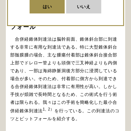
はい
いいえ
最小合併経錐体到達法のコツとピット
フォール
合併経錐体到達法は脳幹前面、錐体斜台部に到達
する非常に有用な到達法である。特に大型錐体斜台
部髄膜腫の場合、主な腫瘍付着部は錐体斜台接合部
上部でドレロー管よりも頭側で三叉神経よりも内側
であり、一部は海綿静脈洞後方部分に浸潤している
場合が多い。そのため、付着部に側方から到達でき
る合併経錐体到達法は非常に有用性が高い。しかし
手技が煩雑で長時間となるため、この術式を行う術
者は限られる。我々はこの手術を簡略化した最小合
1, 2）
併経錐体到達法
を行っている。この到達法のコ
ツとピットフォールを紹介する。