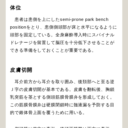
体位
患者は患側を上にしたsemi-prone park bench
positionをとり、患側側頭部が床と水平になるように
頭部を固定している。全身麻酔導入時にスパイナル
ドレナージを留置して脳圧を十分低下させることが
できる準備をしておくことが重要である。
皮膚切開
耳介前方から耳介を取り囲み、後頚部へと至る逆
Ｊ字の皮膚切開が基本である。皮膚を翻転後、胸鎖
乳突筋を茎とする側頭筋膜骨膜弁を形成しておく。
この筋膜骨膜弁は硬膜閉鎖時に髄液漏を予防する目
的で錐体骨上面を覆うために用いる。