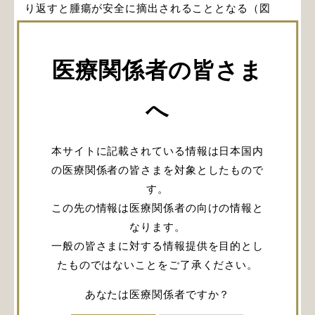
り返すと腫瘍が安全に摘出されることとなる（図
1H、1I）。開頭頭蓋底到達法、経鼻内視鏡到達法の
どちらでも、この原則を守って手術を行うことが非
医療関係者の皆さま
常に重要である。今回はこの基本を守ったいくつか
の頭蓋底到達法を紹介する。
へ
本サイトに記載されている情報は日本国内
の医療関係者の皆さまを対象としたもので
す。
この先の情報は医療関係者の向けの情報と
なります。
一般の皆さまに対する情報提供を目的とし
たものではないことをご了承ください。
あなたは医療関係者ですか？