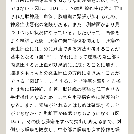
た方向に腫瘍を牽引するような到達法を選択すべき
ではない（図1C、1D）。この牽引操作中は常に圧迫
された脳神経、血管、脳組織に緊張が加わるため、
神経症状悪化の危険がある。また、剥離面がより見
つけづらい状況になっている。したがって、画像を
よく検討した後、腫瘍の発生部位を同定し、腫瘍の
発生部位にはじめに到達できる方法を考えることが
基本となる（図1E）。それによって腫瘍の発生部を
内減圧すると止血が効果的に完成することに加え、
腫瘍をもともとの発生部位の方向に引き戻すことが
できる（図1F）。こうすることで腫瘍を牽引する操
作は常に脳神経、血管、脳組織の緊張を低下させる
手術操作となるため、これら重要構造物に愛護的と
なる。また、緊張がとれるとはじめは確認すること
ができなかった剥離面が確認できるようになる（図
1G）。その後も腫瘍をすべて摘出し終えるまで、対
側から腫瘍を観察し、中心部に腫瘍を戻す操作を繰