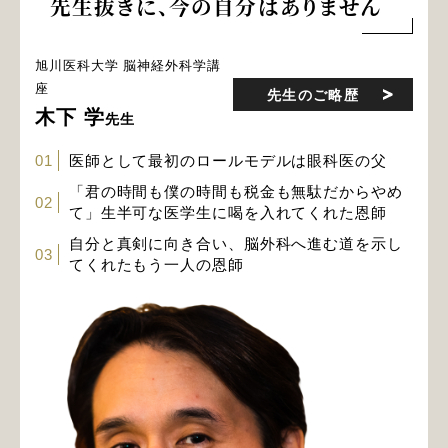
先生抜きに、今の自分はありません
旭川医科大学
脳神経外科学講
座
先生のご略歴
木下 学
先生
01
医師として最初のロールモデルは眼科医の父
「君の時間も僕の時間も税金も無駄だからやめ
02
て」生半可な医学生に喝を入れてくれた恩師
自分と真剣に向き合い、脳外科へ進む道を示し
03
てくれたもう一人の恩師