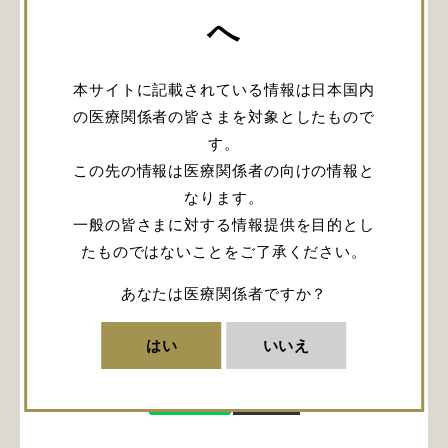
選択した理由、入局間もない日々のお話につい
へ
て語っていただきました。
本サイトに記載されている情報は日本国内
閲覧にはログインが必要です。
の医療関係者の皆さまを対象としたもので
す。
この先の情報は医療関係者の向けの情報と
ログイン
なります。
一般の皆さまに対する情報提供を目的とし
会員登録
たものではないことをご了承ください。
あなたは医療関係者ですか？
順調なキャリアから一転、我慢
はい
いいえ
の時。それでも腐らず教授へ
URLをコピー