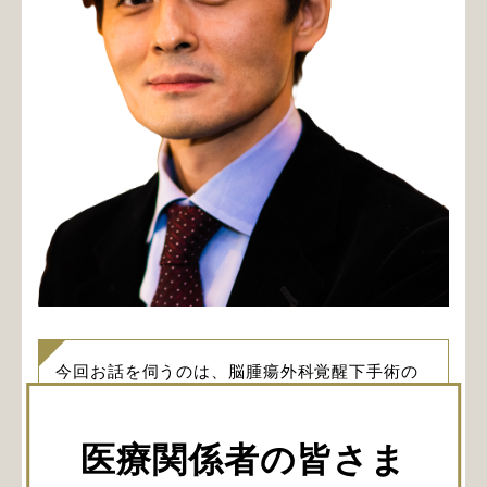
今回お話を伺うのは、脳腫瘍外科覚醒下手術の
スペシャリストとして、2021年1月から旭川医
科大学脳神経外科講座教授に就任された木下先
医療関係者の皆さま
生。Vol.1では医師を志したきっかけ、脳外科を