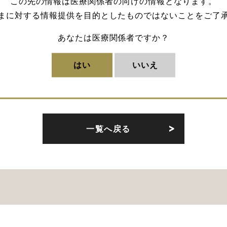
この先の情報は医療関係者の向けの情報となります。
まに対する情報提供を目的としたものではないことをご了
あなたは医療関係者ですか？
を志した阪大医学生が、脳外科
新任教授としての奮闘と、い
を選択するまで
を追う新たなロールモデ
はい
いいえ
URLをコピー
一覧へ戻る