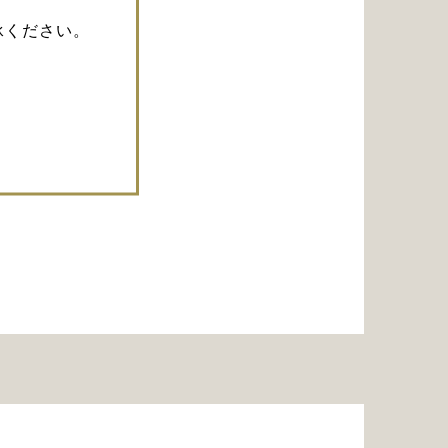
承ください。
ま背中
ル