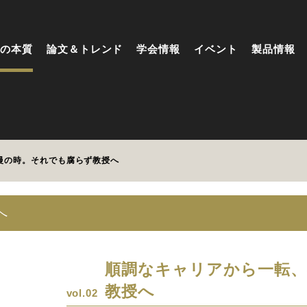
の本質
論文＆トレンド
学会情報
イベント
製品情報
慢の時。それでも腐らず教授へ
へ
順調なキャリアから一転、
教授へ
vol.02