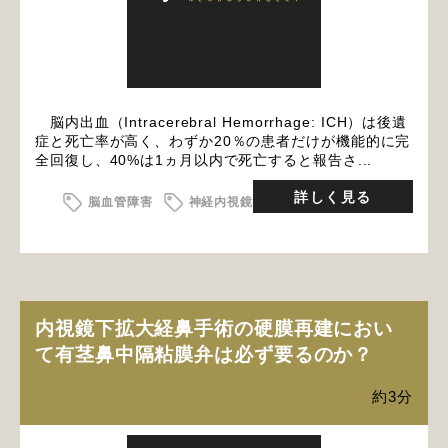
脳内出血（Intracerebral Hemorrhage: ICH）は後遺
症と死亡率が高く、わずか20％の患者だけが機能的に完
全回復し、40%は1ヵ月以内で死亡すると報告さ...
詳しく見る
脳血管障害
神経内視鏡
内視鏡下拡大経鼻手術の硬膜再建におい
て有茎鼻中隔粘膜弁は必ず要るのか？
約3分