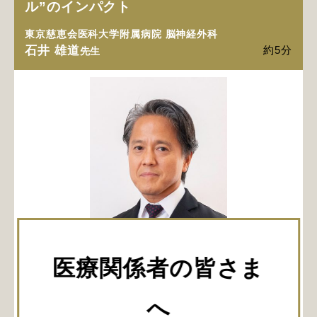
ル”のインパクト
東京慈恵会医科大学附属病院 脳神経外科
石井 雄道
約5分
先生
内視鏡下経鼻頭蓋底手術において、安全で的確な手技を
医療関係者の皆さま
身につけるために欠かせないトレーニング。石井先生
は、既存の硬膜縫合モデルを進化させ、硬膜切開・腫瘍
摘出・硬膜縫合までを一体的に学べる“リアルモデル”を
へ
開発されました。今回は、モデルの構造や工夫、手術教