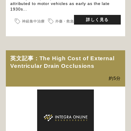
attributed to motor vehicles as early as the late
1930s...
詳しく見る
神経集中治療
外傷・救急
英文記事：The High Cost of External
Ventricular Drain Occlusions
約5分