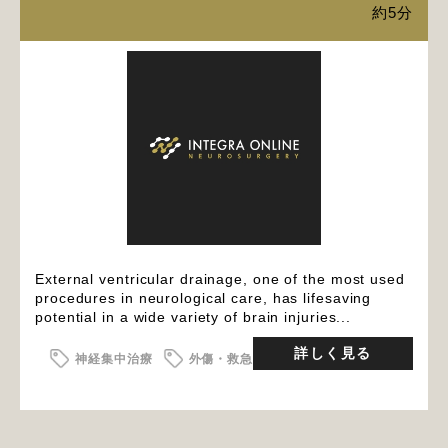
約5分
External ventricular drainage, one of the most used
procedures in neurological care, has lifesaving
potential in a wide variety of brain injuries...
詳しく見る
神経集中治療
外傷・救急