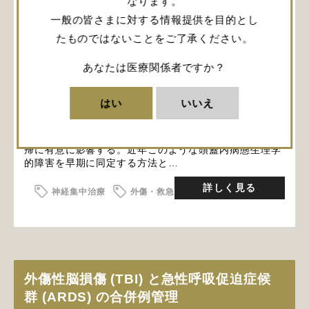
なります。
一般の皆さまに対する情報提供を目的とし
たものではないことをご了承ください。
あなたは医療関係者ですか？
動脈瘤性くも膜下出血 (SAH) は頭蓋内圧 (ICP) 亢進に
はい
いいえ
つながる可能性のある病態であり、初期の出血量と初期
の脳損傷・血管けいれん・遅発性虚血・ICP亢進などの
さまざまな機序を介した二次的脳損傷の進行は患者の転
帰に有意に影響する。近年このような頭蓋内病態生理学
的障害を早期に同定する方法と…
詳しく見る
神経集中治療
外傷・救急
外傷性脳損傷 (TBI) と急性呼吸促迫症候
群 (ARDS) の合併例管理