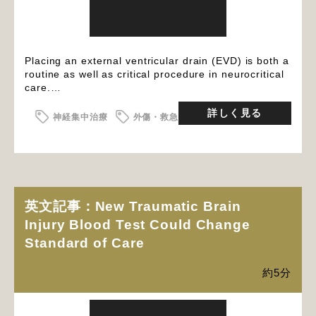
Placing an external ventricular drain (EVD) is both a
routine as well as critical procedure in neurocritical
care.…
詳しく見る
神経集中治療
外傷・救急
英文記事：New Traumatic Brain
Injury Blood Test Could Change
Standard of Care
約5分