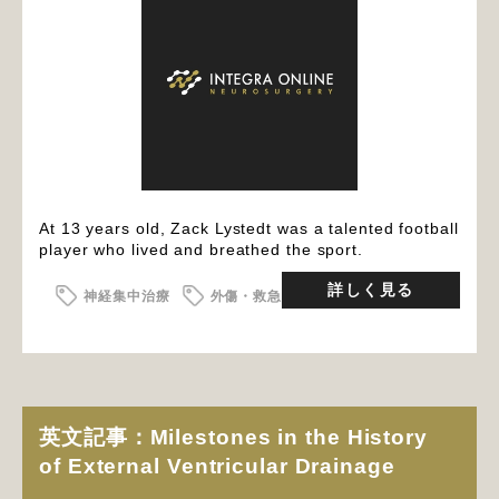
At 13 years old, Zack Lystedt was a talented football
player who lived and breathed the sport.
詳しく見る
神経集中治療
外傷・救急
英文記事：Milestones in the History
of External Ventricular Drainage