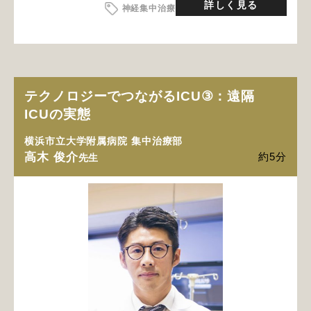
詳しく見る
神経集中治療
テクノロジーでつながるICU③：遠隔
ICUの実態
横浜市立大学附属病院 集中治療部
高木 俊介
約5分
先生