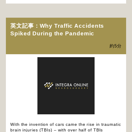
英文記事：Why Traffic Accidents
Spiked During the Pandemic
約5分
With the invention of cars came the rise in traumatic
brain injuries (TBIs) – with over half of TBIs